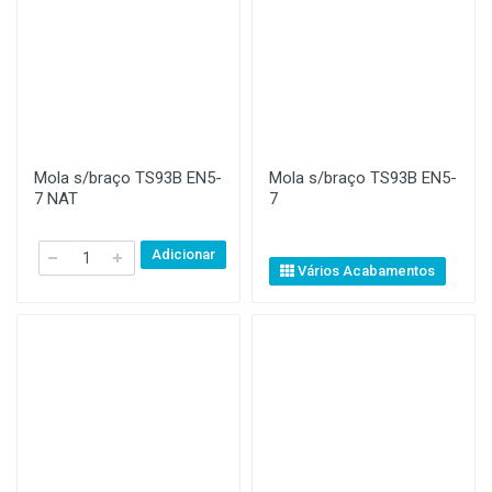
Mola s/braço TS93B EN5-
Mola s/braço TS93B EN5-
7 NAT
7
Adicionar
Vários Acabamentos