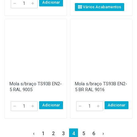
Adicionar
Vários Acabamentos
Mola s/braço TS93B EN2-
Mola s/braço TS93B EN2-
5 RAL 9005
5 BR RAL 9016
Adicionar
Adicionar
‹
1
2
3
4
5
6
›